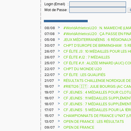
Login (Email)
:
Mot de Passe
:
>
08/08
#WorldAthleticsU20 : N. MAMECHE (LM
>
07/08
#WorldAthleticsU20 : ÇA PASSE EN FI
SAUTEURS
>
05/08
JEUX MÉDITERRANÉENS : 6 RÉGIONAU
>
30/07
CHPT D'EUROPE DE BIRMINGHAM : 5 R
>
26/07
CF ÉLITE J3 : 10 MÉDAILLES POUR LES 
>
26/07
CF ÉLITE #J2 : 7 MÉDAILLES
>
25/07
CF ÉLITE #J1 : ALIZÉE MINARD (AUC)
NATIONALE
>
22/07
CHPT DU MONDE U20
>
22/07
CF ÉLITE : LES QUALIFIÉS
>
21/07
RÉSULTATS CHALLENGE NORDIQUE DE
2025 2026
>
19/07
#RIETI26 🇮🇹 : JULIE BOURGIS (AC 
D'EUROPE U18 DE LA PERCHE
>
19/07
CF JEUNES : 4 MÉDAILLES POUR CLOTU
>
19/07
CF JEUNES : 11 MÉDAILLES SUPPLÉMEN
>
18/07
CF JEUNES : 7 MÉDAILLES SUPPLÉMEN
>
17/07
CF JEUNES : 5 MÉDAILLES POUR LA 1È
>
15/07
CHAMPIONNATS DE FRANCE U*NXT (U1
>
13/07
OPEN DE FRANCE : LES RÉSULTATS
>
09/07
OPEN DE FRANCE