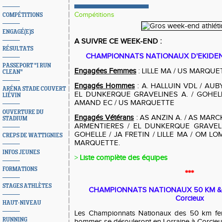
Compétitions
COMPÉTITIONS
ENGAGÉ(E)S
A SUIVRE CE WEEK-END :
RÉSULTATS
CHAMPIONNATS NATIONAUX D'EKIDEN - 
PASSEPORT "I RUN
Engagées Femmes
: LILLE MA / US MARQUE
CLEAN"
Engagés Hommes
: A. HALLUIN VDL / AUB
ARÉNA STADE COUVERT
EL DUNKERQUE GRAVELINES A. / GOHELLE
LIÉVIN
AMAND EC / US MARQUETTE
OUVERTURE DU
Engagés Vétérans
: AS ANZIN A. / AS MARC
STADIUM
ARMENTIERES / EL DUNKERQUE GRAVELI
GOHELLE / JA FRETIN / LILLE MA / OM L
CREPS DE WATTIGNIES
MARQUETTE.
INFOS JEUNES
>
Liste complète des équipes
FORMATIONS
***
STAGES ATHLÈTES
CHAMPIONNATS NATIONAUX 50 KM & 
Corcieux
HAUT-NIVEAU
Les Championnats Nationaux des 50 km f
RUNNING
hommes se dérouleront en Lorraine à Corcieu