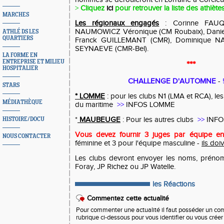
>
Cliquez
ici
pour retrouver la liste des athlèt
MARCHES
Les régionaux engagés
: Corinne FAU
NAUMOWICZ Véronique (CM Roubaix), Danie
ATHLÉ DS LES
QUARTIERS
Franck GUILLEMANT (CMR), Dominique 
SEYNAEVE (CMR-Bel).
LA FORME EN
ENTREPRISE ET MILIEU
***
HOSPITALIER
CHALLENGE D'AUTOMNE
-
STARS
* LOMME
: pour les clubs N1 (LMA et RCA), les
MÉDIATHÈQUE
du maritime
>>
INFOS LOMME
*
MAUBEUGE
: Pour les autres clubs
>>
INF
HISTOIRE/DOCU
Vous devez fournir 3 juges par équipe e
NOUS CONTACTER
féminine et 3 pour l'équipe masculine -
ils doi
Les clubs devront envoyer les noms, prénom
Foray, JP Richez ou JP Watelle.
les Réactions
Commentez cette actualité
Pour commenter une actualité il faut posséder un compt
rubrique ci-dessous pour vous identifier ou vous crée