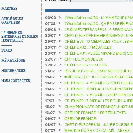
MARCHES
>
08/08
#WorldAthleticsU20 : N. MAMECHE (LM
ATHLÉ DS LES
QUARTIERS
>
07/08
#WorldAthleticsU20 : ÇA PASSE EN FI
SAUTEURS
>
05/08
JEUX MÉDITERRANÉENS : 6 RÉGIONAU
LA FORME EN
>
30/07
CHPT D'EUROPE DE BIRMINGHAM : 5 R
ENTREPRISE ET MILIEU
HOSPITALIER
>
26/07
CF ÉLITE J3 : 10 MÉDAILLES POUR LES 
>
26/07
CF ÉLITE #J2 : 7 MÉDAILLES
STARS
>
25/07
CF ÉLITE #J1 : ALIZÉE MINARD (AUC)
NATIONALE
>
22/07
CHPT DU MONDE U20
MÉDIATHÈQUE
>
22/07
CF ÉLITE : LES QUALIFIÉS
>
HISTOIRE/DOCU
21/07
RÉSULTATS CHALLENGE NORDIQUE DE
2025 2026
>
19/07
#RIETI26 🇮🇹 : JULIE BOURGIS (AC 
NOUS CONTACTER
D'EUROPE U18 DE LA PERCHE
>
19/07
CF JEUNES : 4 MÉDAILLES POUR CLOTU
>
19/07
CF JEUNES : 11 MÉDAILLES SUPPLÉMEN
>
18/07
CF JEUNES : 7 MÉDAILLES SUPPLÉMEN
>
17/07
CF JEUNES : 5 MÉDAILLES POUR LA 1È
>
15/07
CHAMPIONNATS DE FRANCE U*NXT (U1
>
13/07
OPEN DE FRANCE : LES RÉSULTATS
>
09/07
OPEN DE FRANCE
>
08/07
CHPT D'EUROPE U18 : JULIE BOURGIS 
>
07/07
MEETING DU PAS DE CALAIS - ARRAS