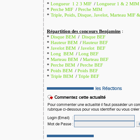
*
Longueur 1 2 3 MIF
/
Longueur 1 & 2 MIM
*
Perche MIF
/
Perche MIM
*
Triple, Poids, Disque, Javelot, Marteau MIF
Répartition des concours Benjamins
:
*
Disque BEM
/
Disque BEF
*
Hauteur BEM
/
Hauteur BEF
*
Javelot BEM
/
Javelot BEF
*
Long BEM
/
Long BEF
*
Marteau BEM
/
Marteau BEF
*
Perche BEM
/
Perche BEF
*
Poids BEM
/
Poids BEF
*
Triple BEM
/
Triple BEF
les Réactions
Commentez cette actualité
Pour commenter une actualité il faut posséder un compt
rubrique ci-dessous pour vous identifier ou vous crée
Login (Email)
:
Mot de Passe
: