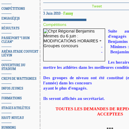
Tweet
COMPÉTITIONS
3 Juin 2010 -
Fanny
ENGAGÉ(E)S
Compétitions
RÉSULTATS
Suite a
d'engagé
PASSEPORT "I RUN
Benjamins 
CLEAN"
-
Minimes :
-
Benjamins
ARÉNA STADE COUVERT
LIÉVIN
Les horaire
OUVERTURE DU
mettre les athlètes dans les meilleures conditi
STADIUM
Des groupes de niveau ont été constitué (e
CREPS DE WATTIGNIES
l'année) dans les concours
ayant le plus d'engagés.
INFOS JEUNES
Ils seront affichés au secrétariat.
FORMATIONS
STAGES ATHLÈTES
TOUTES LES DEMANDES DE REP
ACCEPTEES
HAUT-NIVEAU
RUNNING
***