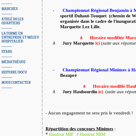
MARCHES
-
Championnat Régional Benjamin à 
sportif Duhaut-Touquet
(chemin de W
ATHLÉ DS LES
organisée dans le cadre de l'inaugurati
QUARTIERS
Marquette Lez Lille.
LA FORME EN
ð
Horaire modifiée Mar
ENTREPRISE ET MILIEU
HOSPITALIER
ð
Jury Marquette
ici
(
suite aux réponse
STARS
MÉDIATHÈQUE
-
Championnat Régional Minimes à H
HISTOIRE/DOCU
Beaupré
NOUS CONTACTER
ð
Horaire modifié Hau
ð
Jury Haubourdin
ici
(
suite aux répo
- Aucun engagement ne sera pris le vendredi !
Répartition des concours Minimes
:
*
Hauteur MIF
/
Hauteur MIM