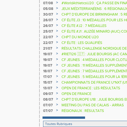
>
07/08
#WorldAthleticsU20 : ÇA PASSE EN FI
SAUTEURS
>
05/08
JEUX MÉDITERRANÉENS : 6 RÉGIONAU
>
30/07
CHPT D'EUROPE DE BIRMINGHAM : 5 R
>
26/07
CF ÉLITE J3 : 10 MÉDAILLES POUR LES 
>
26/07
CF ÉLITE #J2 : 7 MÉDAILLES
>
25/07
CF ÉLITE #J1 : ALIZÉE MINARD (AUC)
NATIONALE
>
22/07
CHPT DU MONDE U20
>
22/07
CF ÉLITE : LES QUALIFIÉS
>
21/07
RÉSULTATS CHALLENGE NORDIQUE DE
2025 2026
>
19/07
#RIETI26 🇮🇹 : JULIE BOURGIS (AC 
D'EUROPE U18 DE LA PERCHE
>
19/07
CF JEUNES : 4 MÉDAILLES POUR CLOTU
>
19/07
CF JEUNES : 11 MÉDAILLES SUPPLÉMEN
>
18/07
CF JEUNES : 7 MÉDAILLES SUPPLÉMEN
>
17/07
CF JEUNES : 5 MÉDAILLES POUR LA 1È
>
15/07
CHAMPIONNATS DE FRANCE U*NXT (U1
>
13/07
OPEN DE FRANCE : LES RÉSULTATS
>
09/07
OPEN DE FRANCE
>
08/07
CHPT D'EUROPE U18 : JULIE BOURGIS 
>
07/07
MEETING DU PAS DE CALAIS - ARRAS
>
07/07
RÉGIONAUX : RÉSULTATS