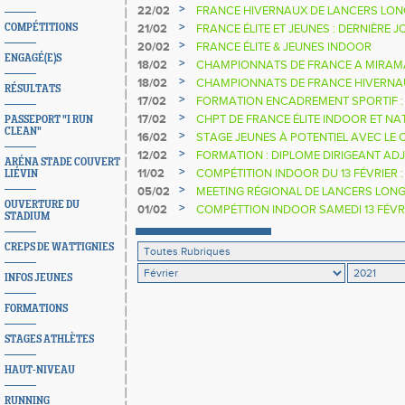
SONT OUVERTES
>
22/02
FRANCE HIVERNAUX DE LANCERS LONG
>
COMPÉTITIONS
21/02
FRANCE ÉLITE ET JEUNES : DERNIÈRE 
>
20/02
FRANCE ÉLITE & JEUNES INDOOR
ENGAGÉ(E)S
>
18/02
CHAMPIONNATS DE FRANCE A MIRAMA
>
18/02
CHAMPIONNATS DE FRANCE HIVERNA
RÉSULTATS
LONGS
>
17/02
FORMATION ENCADREMENT SPORTIF : 
>
17/02
CHPT DE FRANCE ÉLITE INDOOR ET N
PASSEPORT "I RUN
CLEAN"
LONGS
>
16/02
STAGE JEUNES À POTENTIEL AVEC LE 
HANDISPORT
>
12/02
FORMATION : DIPLOME DIRIGEANT AD
ARÉNA STADE COUVERT
ANTI-DOPAGE
>
11/02
COMPÉTITION INDOOR DU 13 FÉVRIER :
LIÉVIN
>
05/02
MEETING RÉGIONAL DE LANCERS LO
OUVERTURE DU
>
01/02
COMPÉTTION INDOOR SAMEDI 13 FÉVR
STADIUM
CREPS DE WATTIGNIES
INFOS JEUNES
FORMATIONS
STAGES ATHLÈTES
HAUT-NIVEAU
RUNNING