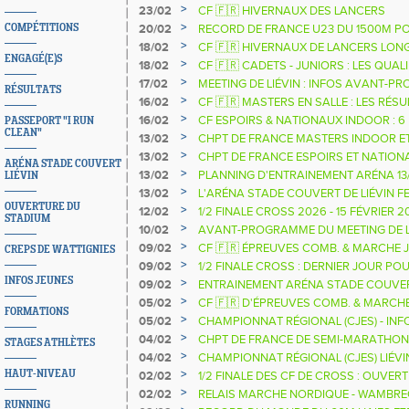
>
23/02
CF 🇫🇷 HIVERNAUX DES LANCERS
>
COMPÉTITIONS
20/02
RECORD DE FRANCE U23 DU 1500M P
>
18/02
CF 🇫🇷 HIVERNAUX DE LANCERS LON
ENGAGÉ(E)S
>
18/02
CF 🇫🇷 CADETS - JUNIORS : LES QUAL
>
17/02
MEETING DE LIÉVIN : INFOS AVANT-
RÉSULTATS
>
16/02
CF 🇫🇷 MASTERS EN SALLE : LES RÉS
>
16/02
CF ESPOIRS & NATIONAUX INDOOR : 6
PASSEPORT "I RUN
CLEAN"
>
13/02
CHPT DE FRANCE MASTERS INDOOR E
>
13/02
CHPT DE FRANCE ESPOIRS ET NATION
ARÉNA STADE COUVERT
>
13/02
PLANNING D'ENTRAINEMENT ARÉNA 13/
LIÉVIN
>
13/02
L'ARÉNA STADE COUVERT DE LIÉVIN F
OUVERTURE DU
FÉVRIER
>
12/02
1/2 FINALE CROSS 2026 - 15 FÉVRIER 2
STADIUM
>
10/02
AVANT-PROGRAMME DU MEETING DE LI
>
09/02
CF 🇫🇷 ÉPREUVES COMB. & MARCHE J
CREPS DE WATTIGNIES
RÉSULTATS
>
09/02
1/2 FINALE CROSS : DERNIER JOUR PO
ATHLÈTES
INFOS JEUNES
>
09/02
ENTRAINEMENT ARÉNA STADE COUVER
>
05/02
CF 🇫🇷 D'ÉPREUVES COMB. & MARCH
FORMATIONS
>
05/02
CHAMPIONNAT RÉGIONAL (CJES) - INF
>
04/02
CHPT DE FRANCE DE SEMI-MARATHON 
STAGES ATHLÈTES
RECHERCHE OFFICELS
>
04/02
CHAMPIONNAT RÉGIONAL (CJES) LIÉVI
>
HAUT-NIVEAU
02/02
1/2 FINALE DES CF DE CROSS : OUVE
>
02/02
RELAIS MARCHE NORDIQUE - WAMBRE
RUNNING