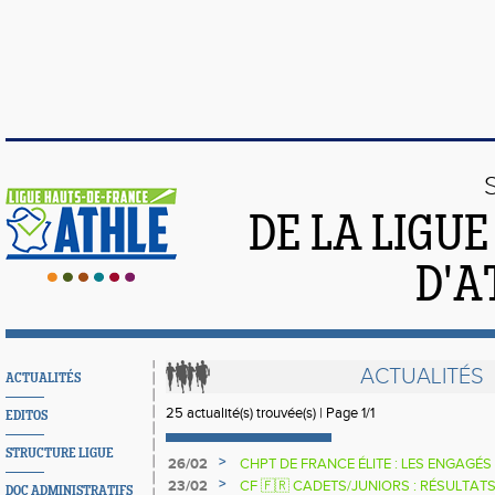
DE LA LIGU
D'A
ACTUALITÉS
ACTUALITÉS
25 actualité(s) trouvée(s) | Page 1/1
EDITOS
STRUCTURE LIGUE
>
26/02
CHPT DE FRANCE ÉLITE : LES ENGAGÉS
>
23/02
CF 🇫🇷 CADETS/JUNIORS : RÉSULTAT
DOC ADMINISTRATIFS