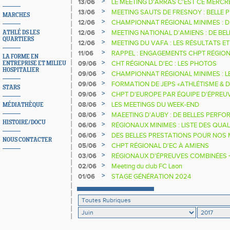
D'ASCQ
>
13/06
LE MEETING D'ARRAS C'EST CE MERCRE
>
13/06
MEETING SAUTS DE FRESNOY : BELLE
MARCHES
DAMIEN DELACOURT
>
12/06
CHAMPIONNAT RÉGIONAL MINIMES : 
POUR LE 1ER CHPT DES HAUTS-DE-FR
>
12/06
MEETING NATIONAL D'AMIENS : DE B
ATHLÉ DS LES
QUARTIERS
ET DE NOMBREUX RECORDS PERSONN
>
12/06
MEETING DU VAFA : LES RÉSULTATS E
>
11/06
RAPPEL : ENGAGEMENTS CHPT RÉGION
LA FORME EN
>
09/06
CHT RÉGIONAL D'EC : LES PHOTOS
ENTREPRISE ET MILIEU
HOSPITALIER
>
09/06
CHAMPIONNAT RÉGIONAL MINIMES : L
CONCOURS SONT EN LIGNE
>
09/06
FORMATION DE JEPS «ATHLÉTISME & D
STARS
ASSOCIÉES» 2017/2018
>
09/06
CHPT D'EUROPE PAR ÉQUIPE D'ÉPREUV
SERONT 2 DES HAUTS-DE-FRANCE
>
08/06
LES MEETINGS DU WEEK-END
MÉDIATHÈQUE
>
08/06
MAEETING D'AUBY : DE BELLES PERF
HISTOIRE/DOCU
VENT
>
06/06
RÉGIONAUX MINIMES : LISTE DES QUAL
>
06/06
DES BELLES PRESTATIONS POUR NOS
NOUS CONTACTER
PARIS RIBEAUVILLÉ
>
05/06
CHPT RÉGIONAL D'EC À AMIENS
>
03/06
RÉGIONAUX D'ÉPREUVES COMBINÉES 
>
02/06
Meeting du club FC Laon
>
01/06
STAGE GÉNÉRATION 2024