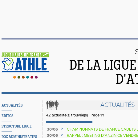
DE LA LIGU
D'A
ACTUALITÉS
ACTUALITÉS
42 actualité(s) trouvée(s) | Page 1/1
EDITOS
STRUCTURE LIGUE
>
30/06
CHAMPIONNATS DE FRANCE CADETS J
WEEK-END
>
30/06
RAPPEL : MEETING D'ANZIN CE VENDRE
DOC ADMINISTRATIFS