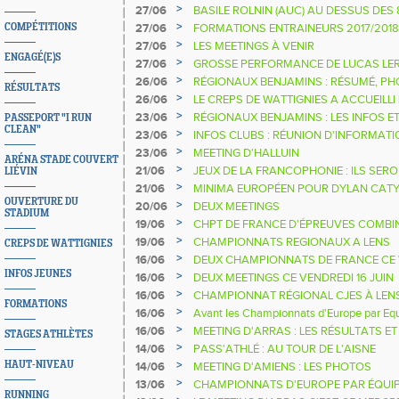
>
27/06
BASILE ROLNIN (AUC) AU DESSUS DES
>
COMPÉTITIONS
27/06
FORMATIONS ENTRAINEURS 2017/2018
>
27/06
LES MEETINGS À VENIR
ENGAGÉ(E)S
>
27/06
GROSSE PERFORMANCE DE LUCAS LER
>
26/06
RÉGIONAUX BENJAMINS : RÉSUMÉ, PH
RÉSULTATS
>
26/06
LE CREPS DE WATTIGNIES A ACCUEILLI
>
23/06
RÉGIONAUX BENJAMINS : LES INFOS E
PASSEPORT "I RUN
CLEAN"
CONCOURS
>
23/06
INFOS CLUBS : RÉUNION D'INFORMATI
>
23/06
MEETING D'HALLUIN
ARÉNA STADE COUVERT
>
21/06
JEUX DE LA FRANCOPHONIE : ILS SERO
LIÉVIN
FRANCE DU VOYAGE
>
21/06
MINIMA EUROPÉEN POUR DYLAN CAT
OUVERTURE DU
>
20/06
DEUX MEETINGS
STADIUM
>
19/06
CHPT DE FRANCE D'ÉPREUVES COMBIN
MÉDAILLE POUR LA LIGUE
>
19/06
CHAMPIONNATS REGIONAUX A LENS
CREPS DE WATTIGNIES
>
16/06
DEUX CHAMPIONNATS DE FRANCE CE
INFOS JEUNES
>
16/06
DEUX MEETINGS CE VENDREDI 16 JUIN
>
16/06
CHAMPIONNAT RÉGIONAL CJES À LENS 
FORMATIONS
>
16/06
Avant les Championnats d'Europe par Equ
au rythme de l’European Kid Stadium !
>
16/06
MEETING D'ARRAS : LES RÉSULTATS E
STAGES ATHLÈTES
>
14/06
PASS'ATHLÉ : AU TOUR DE L'AISNE
>
HAUT-NIVEAU
14/06
MEETING D'AMIENS : LES PHOTOS
>
13/06
CHAMPIONNATS D'EUROPE PAR ÉQUIP
RUNNING