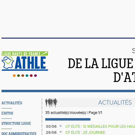
DE LA LIGU
D'A
ACTUALITÉS
ACTUALITÉS
35 actualité(s) trouvée(s) | Page 1/1
EDITOS
STRUCTURE LIGUE
>
30/06
CF ÉLITE : 12 MÉDAILLES POUR LES H
>
29/06
CF ÉLITE : 2È JOURNÉE
DOC ADMINISTRATIFS