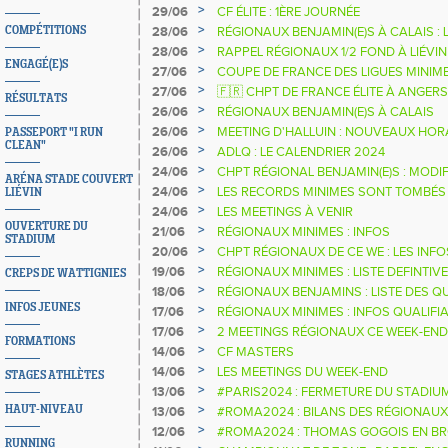
>
29/06
CF ÉLITE : 1ÈRE JOURNÉE
>
COMPÉTITIONS
28/06
RÉGIONAUX BENJAMIN(E)S À CALAIS : 
>
28/06
RAPPEL RÉGIONAUX 1/2 FOND À LIÉVIN
ENGAGÉ(E)S
>
27/06
COUPE DE FRANCE DES LIGUES MINIME
>
27/06
🇫🇷 CHPT DE FRANCE ÉLITE À ANGERS
RÉSULTATS
>
26/06
RÉGIONAUX BENJAMIN(E)S À CALAIS
>
26/06
MEETING D'HALLUIN : NOUVEAUX HOR
PASSEPORT "I RUN
CLEAN"
>
26/06
ADLQ : LE CALENDRIER 2024
>
24/06
CHPT RÉGIONAL BENJAMIN(E)S : MODI
ARÉNA STADE COUVERT
>
24/06
LES RECORDS MINIMES SONT TOMBÉS 
LIÉVIN
>
24/06
LES MEETINGS À VENIR
OUVERTURE DU
>
21/06
RÉGIONAUX MINIMES : INFOS
STADIUM
>
20/06
CHPT RÉGIONAUX DE CE WE : LES INFO
>
19/06
RÉGIONAUX MINIMES : LISTE DEFINTIV
CREPS DE WATTIGNIES
>
18/06
RÉGIONAUX BENJAMINS : LISTE DES Q
INFOS JEUNES
>
17/06
RÉGIONAUX MINIMES : INFOS QUALIFI
>
17/06
2 MEETINGS RÉGIONAUX CE WEEK-END
FORMATIONS
>
14/06
CF MASTERS
>
14/06
LES MEETINGS DU WEEK-END
STAGES ATHLÈTES
>
13/06
#PARIS2024 : FERMETURE DU STADIU
>
HAUT-NIVEAU
13/06
#ROMA2024 : BILANS DES RÉGIONAUX
>
12/06
#ROMA2024 : THOMAS GOGOIS EN B
RUNNING