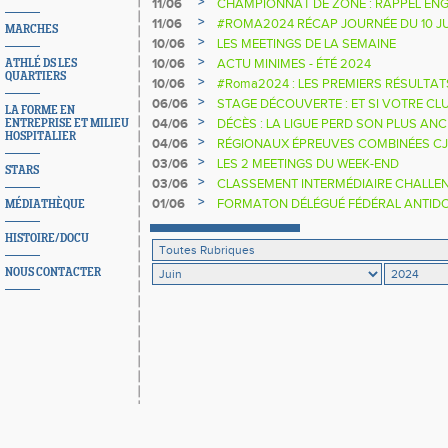
>
11/06
CHAMPIONNAT DE ZONE : RAPPEL E
>
11/06
#ROMA2024 RÉCAP JOURNÉE DU 10 J
MARCHES
>
10/06
LES MEETINGS DE LA SEMAINE
>
10/06
ACTU MINIMES - ÉTÉ 2024
ATHLÉ DS LES
QUARTIERS
>
10/06
#Roma2024 : LES PREMIERS RÉSULTAT
>
06/06
STAGE DÉCOUVERTE : ET SI VOTRE CL
LA FORME EN
STAGIAIRE DE SECONDE DU 17 AU 28 J
>
04/06
DÉCÈS : LA LIGUE PERD SON PLUS ANC
ENTREPRISE ET MILIEU
HOSPITALIER
>
04/06
RÉGIONAUX ÉPREUVES COMBINÉES CJE
ENGAGEMENT
>
03/06
LES 2 MEETINGS DU WEEK-END
STARS
>
03/06
CLASSEMENT INTERMÉDIAIRE CHALLE
>
01/06
FORMATON DÉLÉGUÉ FÉDÉRAL ANTID
MÉDIATHÈQUE
HISTOIRE/DOCU
NOUS CONTACTER