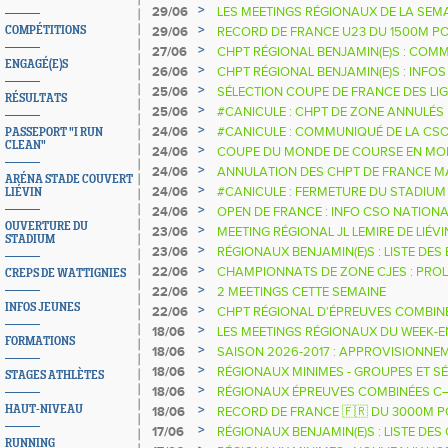
>
29/06
LES MEETINGS RÉGIONAUX DE LA SEM
>
COMPÉTITIONS
29/06
RECORD DE FRANCE U23 DU 1500M PO
>
27/06
CHPT RÉGIONAL BENJAMIN(E)S : COMM
ENGAGÉ(E)S
>
26/06
CHPT RÉGIONAL BENJAMIN(E)S : INFOS
>
25/06
SÉLECTION COUPE DE FRANCE DES LIG
RÉSULTATS
>
25/06
#CANICULE : CHPT DE ZONE ANNULÉS
>
24/06
#CANICULE : COMMUNIQUÉ DE LA CS
PASSEPORT "I RUN
CLEAN"
>
24/06
COUPE DU MONDE DE COURSE EN MON
MILLE (AUC) SUR LE PODIUM MONDIAL
>
24/06
ANNULATION DES CHPT DE FRANCE M
ARÉNA STADE COUVERT
& DEMI-FOND LONG
>
24/06
#CANICULE : FERMETURE DU STADIUM
LIÉVIN
>
24/06
OPEN DE FRANCE : INFO CSO NATIONA
OUVERTURE DU
>
23/06
MEETING RÉGIONAL JL LEMIRE DE LIÉV
STADIUM
HORAIRES
>
23/06
RÉGIONAUX BENJAMIN(E)S : LISTE DE
>
22/06
CHAMPIONNATS DE ZONE CJES : PRO
CREPS DE WATTIGNIES
ENGAGEMENTS
>
22/06
2 MEETINGS CETTE SEMAINE
INFOS JEUNES
>
22/06
CHPT RÉGIONAL D'ÉPREUVES COMBINÉ
>
18/06
LES MEETINGS RÉGIONAUX DU WEEK-
FORMATIONS
>
18/06
SAISON 2026-2017 : APPROVISIONNEM
>
18/06
RÉGIONAUX MINIMES - GROUPES ET SÉ
STAGES ATHLÈTES
>
18/06
RÉGIONAUX ÉPREUVES COMBINÉES C–J
>
HAUT-NIVEAU
18/06
RECORD DE FRANCE 🇫🇷 DU 3000M PO
>
17/06
RÉGIONAUX BENJAMIN(E)S : LISTE DES
RUNNING