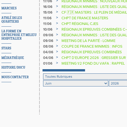
>
17/06
RÉGIONAUX MINIMES : NOUVEAUX HO
>
16/06
RÉGIONAUX MINIMES : LISTE DES QUALI
MARCHES
>
15/06
CF 🇫🇷 MASTERS : LE PLEIN DE MÉDAI
DE-FRANCE
>
11/06
CHPT DE FRANCE MASTERS
ATHLÉ DS LES
QUARTIERS
>
11/06
CHPT RÉGIONAL CJES
>
10/06
RÉGIONAUX EPREUVES COMBINÉES C–
LA FORME EN
>
09/06
RÉGIONAUX MINIMES : LISTE DES QUAL
ENTREPRISE ET MILIEU
HOSPITALIER
>
09/06
MEETING DE LA PARITÉ - LOMME
>
08/06
COUPE DE FRANCE MINIMES : INFOS
STARS
>
04/06
RÉGIONAUX EPREUVES COMBINÉES
>
04/06
CHPT D'EUROPE 2026 : GRESSIER SUR
MÉDIATHÈQUE
>
01/06
MEETING 1/2 FOND DU VAFA : RAPPEL
HISTOIRE/DOCU
NOUS CONTACTER