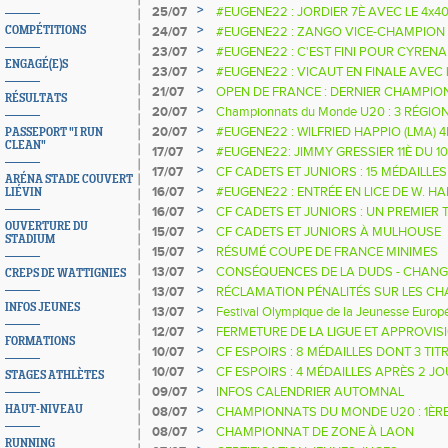
>
25/07
#EUGENE22 : JORDIER 7È AVEC LE 4x4
>
COMPÉTITIONS
24/07
#EUGENE22 : ZANGO VICE-CHAMPION
>
23/07
#EUGENE22 : C'EST FINI POUR CYRE
ENGAGÉ(E)S
>
23/07
#EUGENE22 : VICAUT EN FINALE AVEC 
>
21/07
OPEN DE FRANCE : DERNIER CHAMPIO
RÉSULTATS
>
20/07
Championnats du Monde U20 : 3 RÉGI
>
20/07
#EUGENE22 : WILFRIED HAPPIO (LMA) 
PASSEPORT "I RUN
CLEAN"
>
17/07
#EUGENE22: JIMMY GRESSIER 11È DU 
>
17/07
CF CADETS ET JUNIORS : 15 MÉDAILLE
ARÉNA STADE COUVERT
FINALISTES
>
16/07
#EUGENE22 : ENTRÉE EN LICE DE W. HA
LIÉVIN
>
16/07
CF CADETS ET JUNIORS : UN PREMIER T
OUVERTURE DU
>
15/07
CF CADETS ET JUNIORS À MULHOUSE
STADIUM
>
15/07
RÉSUMÉ COUPE DE FRANCE MINIMES
>
13/07
CONSÉQUENCES DE LA DUDS - CHANG
CREPS DE WATTIGNIES
D'ÂGE AU 1ER SEPT 2022
>
13/07
RÉCLAMATION PÉNALITÉS SUR LES C
INFOS JEUNES
>
13/07
Festival Olympique de la Jeunesse Euro
>
12/07
FERMETURE DE LA LIGUE ET APPROVI
FORMATIONS
COMPTES SIFFA
>
10/07
CF ESPOIRS : 8 MÉDAILLES DONT 3 TIT
>
10/07
CF ESPOIRS : 4 MÉDAILLES APRÈS 2 J
STAGES ATHLÈTES
>
09/07
INFOS CALENDRIER AUTOMNAL
>
HAUT-NIVEAU
08/07
CHAMPIONNATS DU MONDE U20 : 1ÈRE 
SÉLECTION
>
08/07
CHAMPIONNAT DE ZONE À LAON
RUNNING