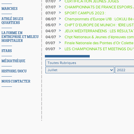
>
07/07
CERTIFICATION JEUNES JUGES
>
07/07
CHAMPIONNATS DE FRANCE ESPOIRS A
MARCHES
>
07/07
SPORT CAMPUS 2023 :
>
06/07
Championnats d'Europe U18 : LOKULI 8è
ATHLÉ DS LES
QUARTIERS
>
05/07
CHPT D'EUROPE DE MUNICH : 1ÈRE LIST
>
04/07
JEUX MÉDITERRANÉENS : LES RÉSULTA
LA FORME EN
>
04/07
Chpt Nationaux & Jeunes d’épreuves com
ENTREPRISE ET MILIEU
HOSPITALIER
médailles chez les Jeunes
>
01/07
Finale Nationale des Pointes d’Or Colett
des HdF en lice !
>
01/07
LES CHAMPIONNATS ET MEETINGS DU
STARS
MÉDIATHÈQUE
HISTOIRE/DOCU
NOUS CONTACTER