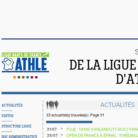
DE LA LIGU
D'A
ACTUALITÉS
ACTUALITÉS
33 actualité(s) trouvée(s) | Page 1/1
EDITOS
STRUCTURE LIGUE
>
31/07
FOJE : YANIS VANLANDUYT (AUC) VA
>
25/07
OPEN DE FRANCE À ÉPINAL : 11 MÉDAIL
DOC ADMINISTRATIFS