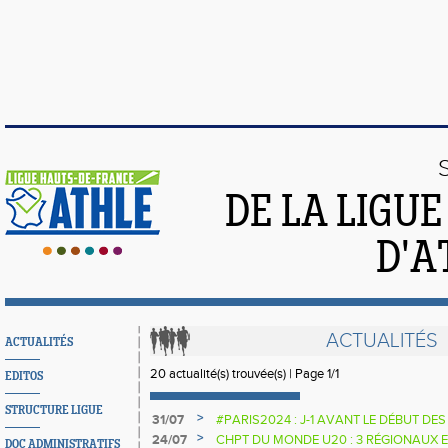
DE LA LIGU
D'A
ACTUALITÉS
ACTUALITÉS
20 actualité(s) trouvée(s) | Page 1/1
EDITOS
STRUCTURE LIGUE
>
31/07
#PARIS2024 : J-1 AVANT LE DÉBUT DE
>
24/07
CHPT DU MONDE U20 : 3 RÉGIONAUX E
DOC ADMINISTRATIFS