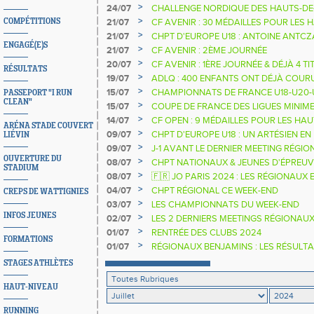
>
24/07
CHALLENGE NORDIQUE DES HAUTS-DE-
CLASSEMENT 2024
>
COMPÉTITIONS
21/07
CF AVENIR : 30 MÉDAILLES POUR LES 
>
21/07
CHPT D'EUROPE U18 : ANTOINE ANTCZA
ENGAGÉ(E)S
CHAMPION D'EUROPE
>
21/07
CF AVENIR : 2ÈME JOURNÉE
>
20/07
CF AVENIR : 1ÈRE JOURNÉE & DÉJÀ 4 TI
RÉSULTATS
>
19/07
ADLQ : 400 ENFANTS ONT DÉJÀ COURU,
>
15/07
CHAMPIONNATS DE FRANCE U18-U20-U
PASSEPORT "I RUN
CLEAN"
>
15/07
COUPE DE FRANCE DES LIGUES MINIME
>
14/07
CF OPEN : 9 MÉDAILLES POUR LES HA
ARÉNA STADE COUVERT
>
09/07
CHPT D'EUROPE U18 : UN ARTÉSIEN EN
LIÉVIN
>
09/07
J-1 AVANT LE DERNIER MEETING RÉGIO
OUVERTURE DU
>
08/07
CHPT NATIONAUX & JEUNES D'ÉPREU
STADIUM
>
08/07
🇫🇷 JO PARIS 2024 : LES RÉGIONAUX 
>
04/07
CHPT RÉGIONAL CE WEEK-END
CREPS DE WATTIGNIES
>
03/07
LES CHAMPIONNATS DU WEEK-END
INFOS JEUNES
>
02/07
LES 2 DERNIERS MEETINGS RÉGIONAU
>
01/07
RENTRÉE DES CLUBS 2024
FORMATIONS
>
01/07
RÉGIONAUX BENJAMINS : LES RÉSULT
STAGES ATHLÈTES
HAUT-NIVEAU
RUNNING