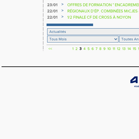
>
23/01
OFFRES DE FORMATION " ENCADREMEN
>
22/01
RÉGIONAUX D'ÉP. COMBINÉES MiCJES
LIÉVIN
>
22/01
1/2 FINALE CF DE CROSS À NOYON
<<
1
2
3
4
5
6
7
8
9
10
11
12
13
14
15