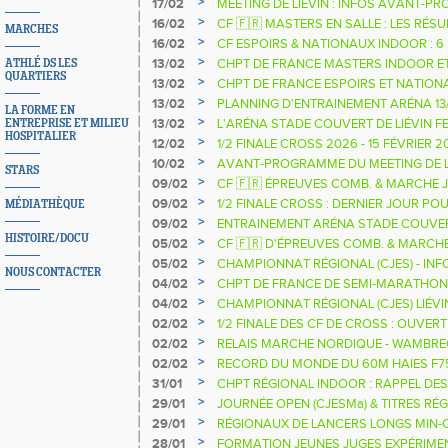
>
17/02
MEETING DE LIÉVIN : INFOS AVANT-
>
16/02
CF 🇫🇷 MASTERS EN SALLE : LES RÉS
MARCHES
>
16/02
CF ESPOIRS & NATIONAUX INDOOR : 6
>
13/02
CHPT DE FRANCE MASTERS INDOOR E
ATHLÉ DS LES
QUARTIERS
>
13/02
CHPT DE FRANCE ESPOIRS ET NATION
>
13/02
PLANNING D'ENTRAINEMENT ARÉNA 13/
LA FORME EN
>
13/02
L'ARÉNA STADE COUVERT DE LIÉVIN F
ENTREPRISE ET MILIEU
HOSPITALIER
FÉVRIER
>
12/02
1/2 FINALE CROSS 2026 - 15 FÉVRIER 2
>
10/02
AVANT-PROGRAMME DU MEETING DE LI
STARS
>
09/02
CF 🇫🇷 ÉPREUVES COMB. & MARCHE J
RÉSULTATS
>
09/02
1/2 FINALE CROSS : DERNIER JOUR PO
MÉDIATHÈQUE
ATHLÈTES
>
09/02
ENTRAINEMENT ARÉNA STADE COUVER
HISTOIRE/DOCU
>
05/02
CF 🇫🇷 D'ÉPREUVES COMB. & MARCH
>
05/02
CHAMPIONNAT RÉGIONAL (CJES) - INF
NOUS CONTACTER
>
04/02
CHPT DE FRANCE DE SEMI-MARATHON 
RECHERCHE OFFICELS
>
04/02
CHAMPIONNAT RÉGIONAL (CJES) LIÉVI
>
02/02
1/2 FINALE DES CF DE CROSS : OUVE
>
02/02
RELAIS MARCHE NORDIQUE - WAMBRE
>
02/02
RECORD DU MONDE DU 60M HAIES F75
>
31/01
CHPT RÉGIONAL INDOOR : RAPPEL D
>
29/01
JOURNÉE OPEN (CJESMa) & TITRES R
COURSES
>
29/01
RÉGIONAUX DE LANCERS LONGS MIN-
À COMPIÈGNE
>
28/01
FORMATION JEUNES JUGES EXPÉRIME