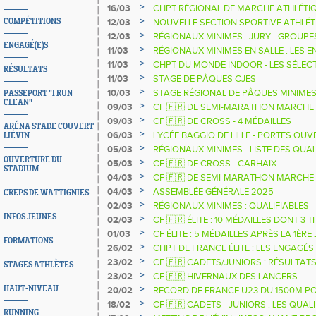
>
16/03
CHPT RÉGIONAL DE MARCHE ATHLÉTI
>
COMPÉTITIONS
12/03
NOUVELLE SECTION SPORTIVE ATHLÉT
>
12/03
RÉGIONAUX MINIMES : JURY - GROUPES
ENGAGÉ(E)S
>
11/03
RÉGIONAUX MINIMES EN SALLE : LES 
>
11/03
CHPT DU MONDE INDOOR - LES SÉLEC
RÉSULTATS
>
11/03
STAGE DE PÂQUES CJES
>
10/03
STAGE RÉGIONAL DE PÂQUES MINIME
PASSEPORT "I RUN
CLEAN"
>
09/03
CF 🇫🇷 DE SEMI-MARATHON MARCHE 
PRINTEMPS
>
09/03
CF 🇫🇷 DE CROSS - 4 MÉDAILLES
ARÉNA STADE COUVERT
>
06/03
LYCÉE BAGGIO DE LILLE - PORTES OUV
LIÉVIN
>
05/03
RÉGIONAUX MINIMES - LISTE DES QUAL
OUVERTURE DU
>
05/03
CF 🇫🇷 DE CROSS - CARHAIX
STADIUM
>
04/03
CF 🇫🇷 DE SEMI-MARATHON MARCHE 
NATIONAUX DE PRINTEMPS
>
04/03
ASSEMBLÉE GÉNÉRALE 2025
CREPS DE WATTIGNIES
>
02/03
RÉGIONAUX MINIMES : QUALIFIABLES
INFOS JEUNES
>
02/03
CF 🇫🇷 ÉLITE : 10 MÉDAILLES DONT 3 T
>
01/03
CF ÉLITE : 5 MÉDAILLES APRÈS LA 1ÈR
FORMATIONS
>
26/02
CHPT DE FRANCE ÉLITE : LES ENGAGÉS
>
23/02
CF 🇫🇷 CADETS/JUNIORS : RÉSULTAT
STAGES ATHLÈTES
>
23/02
CF 🇫🇷 HIVERNAUX DES LANCERS
>
HAUT-NIVEAU
20/02
RECORD DE FRANCE U23 DU 1500M P
>
18/02
CF 🇫🇷 CADETS - JUNIORS : LES QUAL
RUNNING