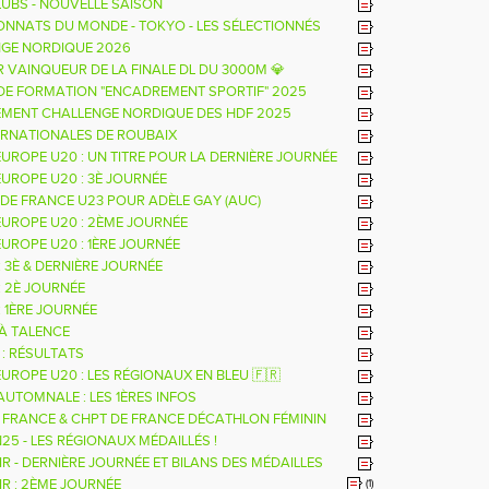
LUBS - NOUVELLE SAISON
NNATS DU MONDE - TOKYO - LES SÉLECTIONNÉS
GE NORDIQUE 2026
R VAINQUEUR DE LA FINALE DL DU 3000M 💎
DE FORMATION "ENCADREMENT SPORTIF" 2025
MENT CHALLENGE NORDIQUE DES HDF 2025
ERNATIONALES DE ROUBAIX
EUROPE U20 : UN TITRE POUR LA DERNIÈRE JOURNÉE
EUROPE U20 : 3È JOURNÉE
DE FRANCE U23 POUR ADÈLE GAY (AUC)
EUROPE U20 : 2ÈME JOURNÉE
EUROPE U20 : 1ÈRE JOURNÉE
 : 3È & DERNIÈRE JOURNÉE
 : 2È JOURNÉE
 : 1ÈRE JOURNÉE
 À TALENCE
 : RÉSULTATS
EUROPE U20 : LES RÉGIONAUX EN BLEU 🇫🇷
AUTOMNALE : LES 1ÈRES INFOS
 FRANCE & CHPT DE FRANCE DÉCATHLON FÉMININ
25 - LES RÉGIONAUX MÉDAILLÉS !
R - DERNIÈRE JOURNÉE ET BILANS DES MÉDAILLES
IR : 2ÈME JOURNÉE
(1)