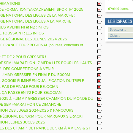
ORMATIONS
d'Athlétisme.
DE FORMATION "ENCADREMENT SPORTIF" 2025
GE NATIONAL DES LIGUES DE LA MARCHE :
TS
GE NATIONAL DES LIGUES A LA MARCHE
LES ESPACES
BS AVENIR N1 et N2 : INFOS
 TOUSSAINT : LES INFOS
GE RÉGIONAL DES JEUNES 2024 2025
 FRANCE TOUR REGIONAL (courses, concours et
 ET DE 2 POUR GRESSIER !
 DE SEMI-MARATHON : 7 MÉDAILLES POUR LES HAUTS-
CE
EL DES COMPÉTITIONS À VENIR
: JIMMY GRESSIER EN FINALE DU 5000M
 GOGOIS ÉLIMINÉ EN QUALIFICATION DU TRIPLE
: PAS DE FINALE POUR BELOCIAN
: ÇA PASSE EN 1/2 POUR BELOCIAN
025🗼 - JIMMY GRESSIER CHAMPION DU MONDE DU
💥
 DE SEMI-MARATHON CE DIMANCHE
ION DES JUGES 2024-2025 & PARCOURS
NT 2025 2026
RÉGIONAL DU 10KM POUR MARGAUX SIERACKI
ION JEUNES JUGES 2025
ALES DES CHAMP. DE FRANCE DE 5KM À AMIENS & ST