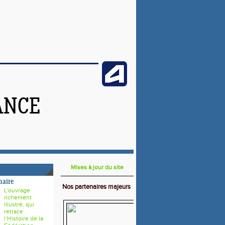
ANCE
Mises à jour du site
naire
Nos partenaires majeurs
L'ouvrage
richement
illustré, qui
retrace
l’Histoire de la