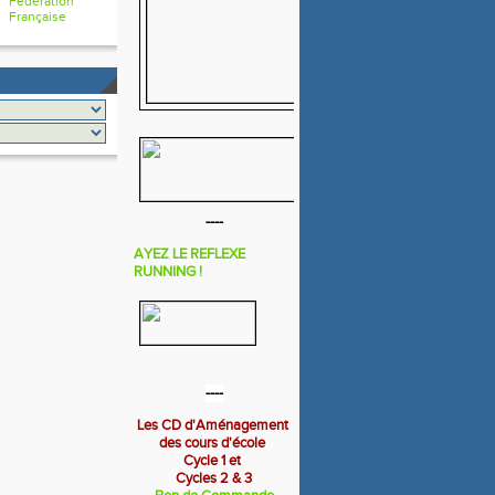
Fédération
Française
----
AYEZ LE REFLEXE
RUNNING !
----
Les CD d'Aménagement
des cours d'école
Cycle 1 et
Cycles 2 & 3