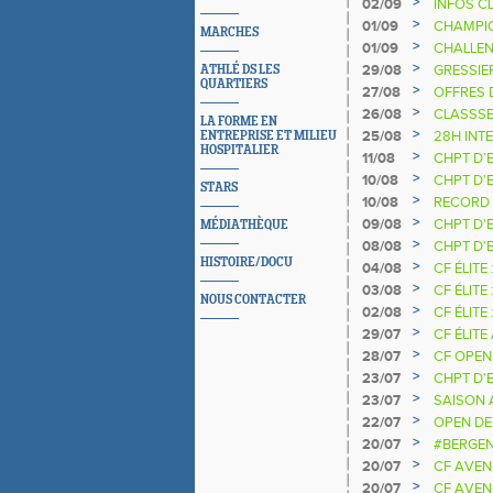
OMER
>
02/09
INFOS C
>
01/09
CHAMPIO
MARCHES
>
01/09
CHALLEN
>
29/08
GRESSIE
ATHLÉ DS LES
QUARTIERS
>
27/08
OFFRES 
2026
>
26/08
CLASSSE
LA FORME EN
>
25/08
28H INT
ENTREPRISE ET MILIEU
HOSPITALIER
>
11/08
CHPT D’
>
10/08
CHPT D'
STARS
>
10/08
RECORD 
>
09/08
CHPT D'
MÉDIATHÈQUE
>
08/08
CHPT D'
HISTOIRE/DOCU
>
04/08
CF ÉLITE
>
03/08
CF ÉLITE
NOUS CONTACTER
>
02/08
CF ÉLITE
>
29/07
CF ÉLITE
>
28/07
CF OPEN
>
23/07
CHPT D'
>
23/07
SAISON 
>
22/07
OPEN DE
>
20/07
#BERGEN
>
20/07
CF AVENI
>
20/07
CF AVEN