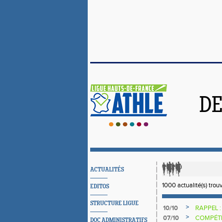
DE
ACTUALITÉS
1000 actualité(s) trou
EDITOS
STRUCTURE LIGUE
>
10/10
RAPPEL 
>
07/10
COMPÉTI
DOC ADMINISTRATIFS