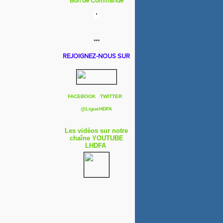
Bon de Commande
***
REJOIGNEZ-NOUS SUR
FACEBOOK
TWITTER
@
LigueHDFA
Les vidéos sur notre
chaîne YOUTUBE
LHDFA